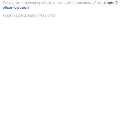
Если у вас возникли проблемы, пожалуйста, воспользуйтесь
формой
обратной связи
9183501136308235682
:
1786112272