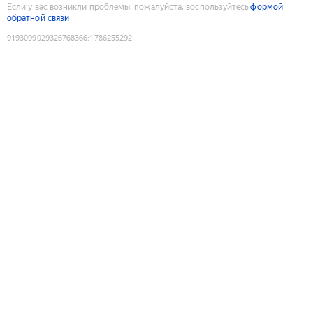
Если у вас возникли проблемы, пожалуйста, воспользуйтесь
формой
обратной связи
9193099029326768366
:
1786255292