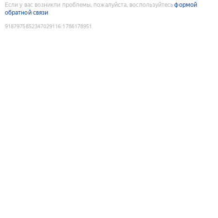
Если у вас возникли проблемы, пожалуйста, воспользуйтесь
формой
обратной связи
9187975852347029116
:
1786178951