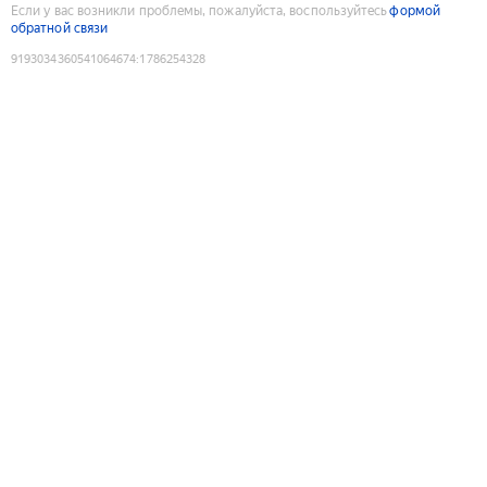
Если у вас возникли проблемы, пожалуйста, воспользуйтесь
формой
обратной связи
9193034360541064674
:
1786254328