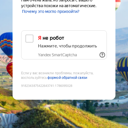
Нам очень жаль, но запросы с вашего
устройства похожи на автоматические.
Почему это могло произойти?
Я не робот
Нажмите, чтобы продолжить
Yandex SmartCaptcha
Если у вас возникли проблемы, пожалуйста,
воспользуйтесь
формой обратной связи
9182343875422643741
:
1786095028