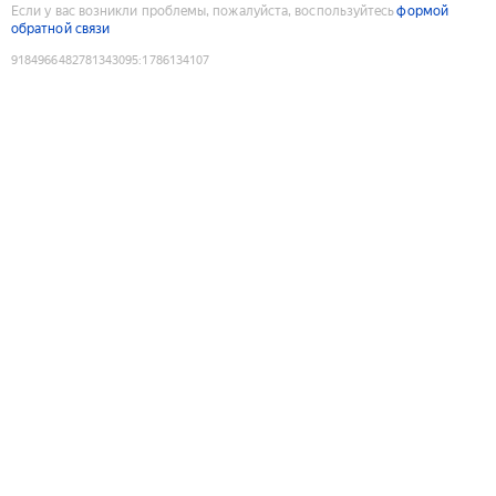
Если у вас возникли проблемы, пожалуйста, воспользуйтесь
формой
обратной связи
9184966482781343095
:
1786134107