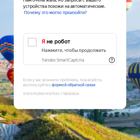
Нам очень жаль, но запросы с вашего
устройства похожи на автоматические.
Почему это могло произойти?
Я не робот
Нажмите, чтобы продолжить
Yandex SmartCaptcha
Если у вас возникли проблемы, пожалуйста,
воспользуйтесь
формой обратной связи
9181579256019187533
:
1786083634