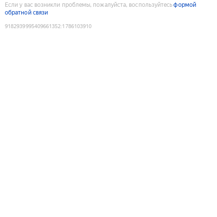
Если у вас возникли проблемы, пожалуйста, воспользуйтесь
формой
обратной связи
9182939995409661352
:
1786103910