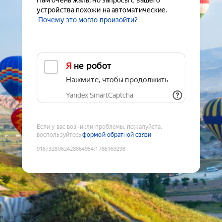
Нам очень жаль, но запросы с вашего
устройства похожи на автоматические.
Почему это могло произойти?
Я не робот
Нажмите, чтобы продолжить
Yandex SmartCaptcha
Если у вас возникли проблемы, пожалуйста,
воспользуйтесь
формой обратной связи
9187328062428864954
:
1786169298