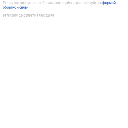
Если у вас возникли проблемы, пожалуйста, воспользуйтесь
формой
обратной связи
9178159540242359970
:
1786032676