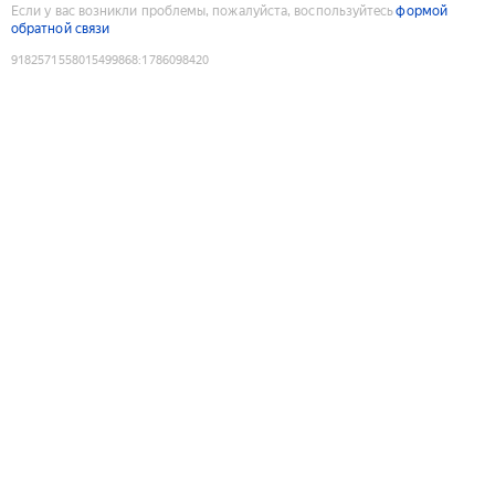
Если у вас возникли проблемы, пожалуйста, воспользуйтесь
формой
обратной связи
9182571558015499868
:
1786098420