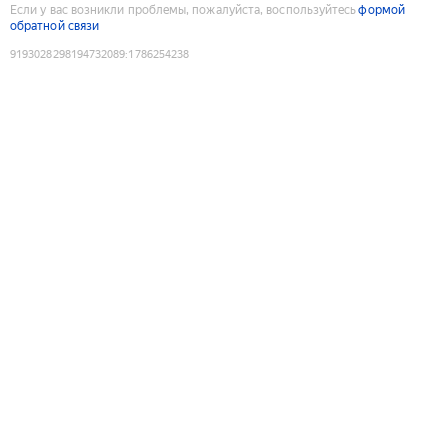
Если у вас возникли проблемы, пожалуйста, воспользуйтесь
формой
обратной связи
9193028298194732089
:
1786254238