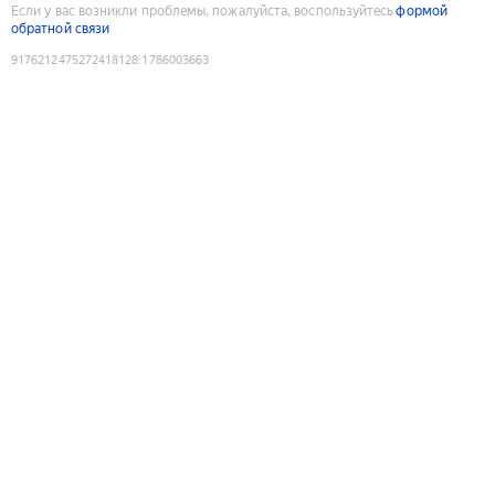
Если у вас возникли проблемы, пожалуйста, воспользуйтесь
формой
обратной связи
9176212475272418128
:
1786003663