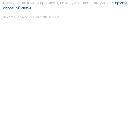
Если у вас возникли проблемы, пожалуйста, воспользуйтесь
формой
обратной связи
9174400469572580049
:
1785976662