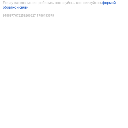
Если у вас возникли проблемы, пожалуйста, воспользуйтесь
формой
обратной связи
9188977672259266827
:
1786193879