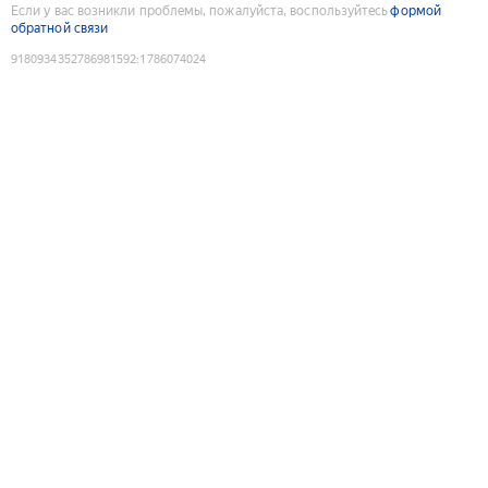
Если у вас возникли проблемы, пожалуйста, воспользуйтесь
формой
обратной связи
9180934352786981592
:
1786074024