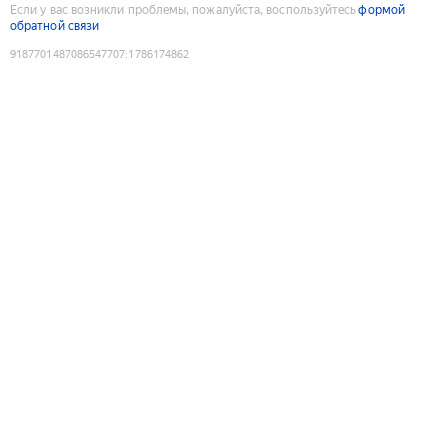
Если у вас возникли проблемы, пожалуйста, воспользуйтесь
формой
обратной связи
9187701487086547707
:
1786174862