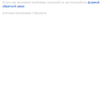
Если у вас возникли проблемы, пожалуйста, воспользуйтесь
формой
обратной связи
9191436515670934649
:
1786230518