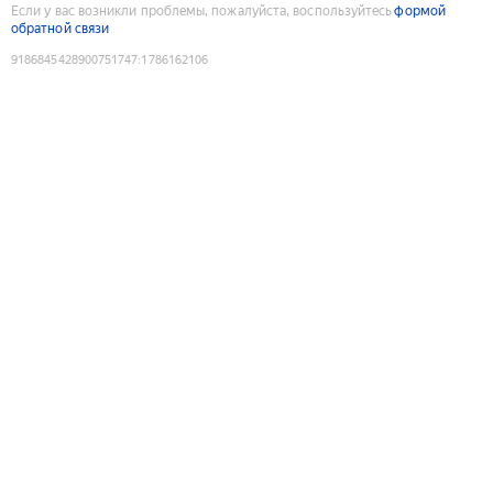
Если у вас возникли проблемы, пожалуйста, воспользуйтесь
формой
обратной связи
9186845428900751747
:
1786162106