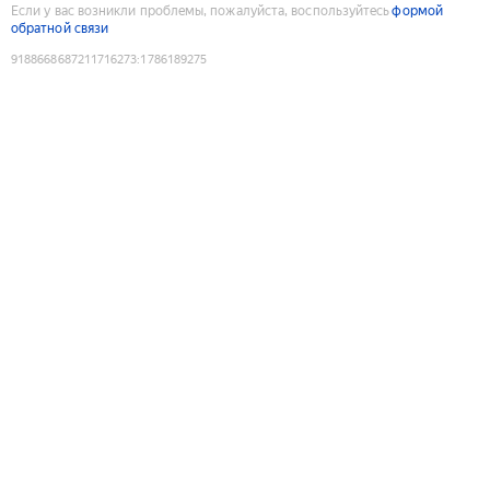
Если у вас возникли проблемы, пожалуйста, воспользуйтесь
формой
обратной связи
9188668687211716273
:
1786189275