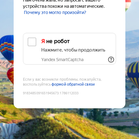
Нам очень жаль, но запросы с вашего
устройства похожи на автоматические.
Почему это могло произойти?
Я не робот
Нажмите, чтобы продолжить
Yandex SmartCaptcha
Если у вас возникли проблемы, пожалуйста,
воспользуйтесь
формой обратной связи
9183485091651945673
:
1786112033