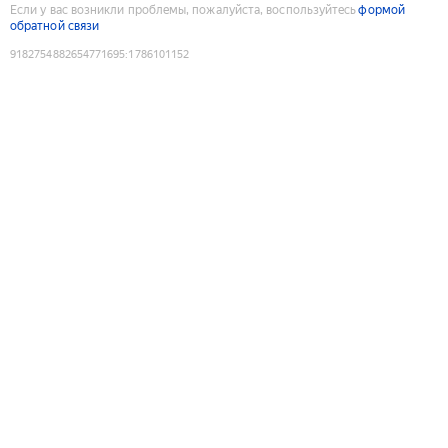
Если у вас возникли проблемы, пожалуйста, воспользуйтесь
формой
обратной связи
9182754882654771695
:
1786101152