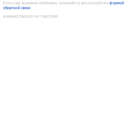
Если у вас возникли проблемы, пожалуйста, воспользуйтесь
формой
обратной связи
9180904527661025154
:
1786073580