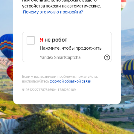
Нам очень жаль, но запросы с вашего
устройства похожи на автоматические.
Почему это могло произойти?
Я не робот
Нажмите, чтобы продолжить
Yandex SmartCaptcha
Если у вас возникли проблемы, пожалуйста,
воспользуйтесь
формой обратной связи
9193422271787316904
:
1786260109