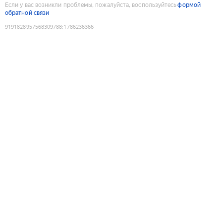
Если у вас возникли проблемы, пожалуйста, воспользуйтесь
формой
обратной связи
9191828957568309788
:
1786236366