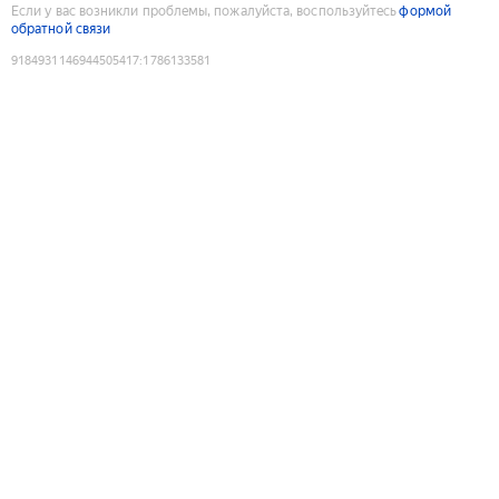
Если у вас возникли проблемы, пожалуйста, воспользуйтесь
формой
обратной связи
9184931146944505417
:
1786133581