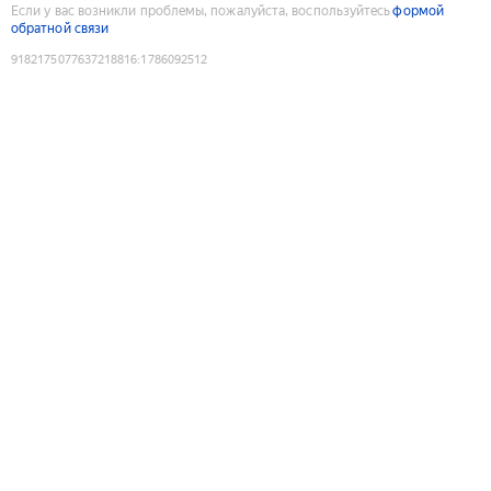
Если у вас возникли проблемы, пожалуйста, воспользуйтесь
формой
обратной связи
9182175077637218816
:
1786092512