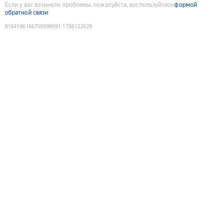
Если у вас возникли проблемы, пожалуйста, воспользуйтесь
формой
обратной связи
9184196166705899091
:
1786122629