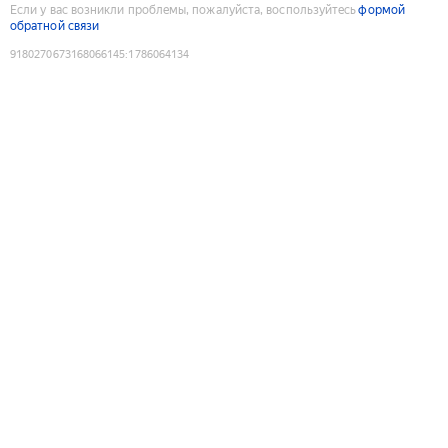
Если у вас возникли проблемы, пожалуйста, воспользуйтесь
формой
обратной связи
9180270673168066145
:
1786064134