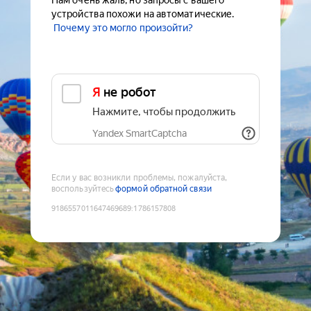
Нам очень жаль, но запросы с вашего
устройства похожи на автоматические.
Почему это могло произойти?
Я не робот
Нажмите, чтобы продолжить
Yandex SmartCaptcha
Если у вас возникли проблемы, пожалуйста,
воспользуйтесь
формой обратной связи
9186557011647469689
:
1786157808