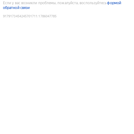
Если у вас возникли проблемы, пожалуйста, воспользуйтесь
формой
обратной связи
9179173454245701711
:
1786047785