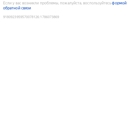
Если у вас возникли проблемы, пожалуйста, воспользуйтесь
формой
обратной связи
9180923959570078126
:
1786073869