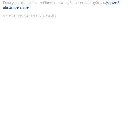
Если у вас возникли проблемы, пожалуйста, воспользуйтесь
формой
обратной связи
9193501079539479693
:
1786261283