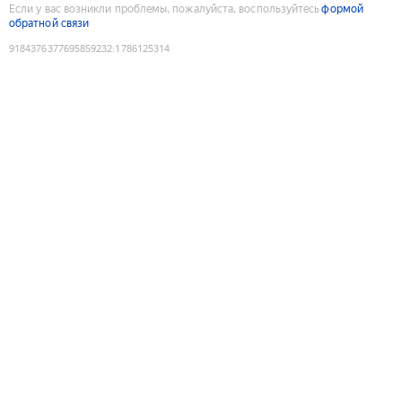
Если у вас возникли проблемы, пожалуйста, воспользуйтесь
формой
обратной связи
9184376377695859232
:
1786125314