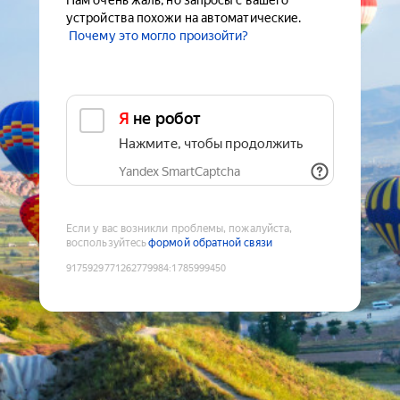
Нам очень жаль, но запросы с вашего
устройства похожи на автоматические.
Почему это могло произойти?
Я не робот
Нажмите, чтобы продолжить
Yandex SmartCaptcha
Если у вас возникли проблемы, пожалуйста,
воспользуйтесь
формой обратной связи
9175929771262779984
:
1785999450