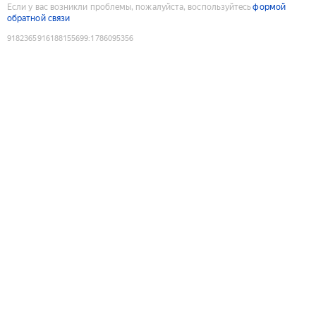
Если у вас возникли проблемы, пожалуйста, воспользуйтесь
формой
обратной связи
9182365916188155699
:
1786095356