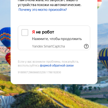
Нам очень жаль, но запросы с вашего
устройства похожи на автоматические.
Почему это могло произойти?
Я не робот
Нажмите, чтобы продолжить
Yandex SmartCaptcha
Если у вас возникли проблемы, пожалуйста,
воспользуйтесь
формой обратной связи
9188907296066653258
:
1786192830