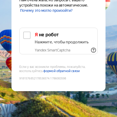
Нам очень жаль, но запросы с вашего
устройства похожи на автоматические.
Почему это могло произойти?
Я не робот
Нажмите, чтобы продолжить
Yandex SmartCaptcha
Если у вас возникли проблемы, пожалуйста,
воспользуйтесь
формой обратной связи
9181576852178536574
:
1786083598