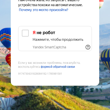
Нам очень жаль, но запросы с вашего
устройства похожи на автоматические.
Почему это могло произойти?
Я не робот
Нажмите, чтобы продолжить
Yandex SmartCaptcha
Если у вас возникли проблемы, пожалуйста,
воспользуйтесь
формой обратной связи
9174730631828084192
:
1785981581