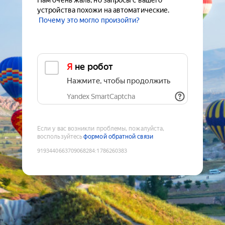
Нам очень жаль, но запросы с вашего
устройства похожи на автоматические.
Почему это могло произойти?
Я не робот
Нажмите, чтобы продолжить
Yandex SmartCaptcha
Если у вас возникли проблемы, пожалуйста,
воспользуйтесь
формой обратной связи
9193440663709068284
:
1786260383