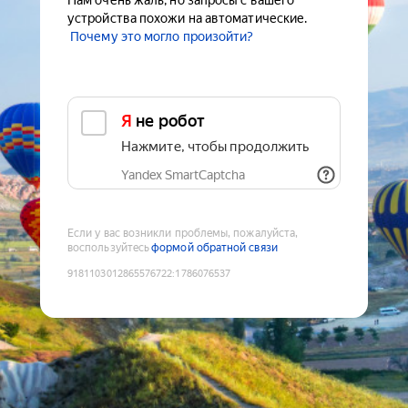
Нам очень жаль, но запросы с вашего
устройства похожи на автоматические.
Почему это могло произойти?
Я не робот
Нажмите, чтобы продолжить
Yandex SmartCaptcha
Если у вас возникли проблемы, пожалуйста,
воспользуйтесь
формой обратной связи
9181103012865576722
:
1786076537