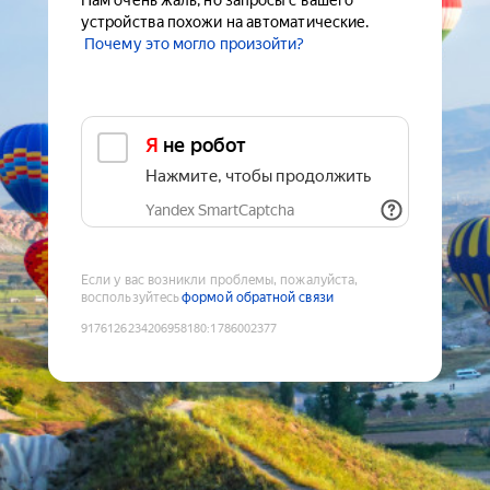
Нам очень жаль, но запросы с вашего
устройства похожи на автоматические.
Почему это могло произойти?
Я не робот
Нажмите, чтобы продолжить
Yandex SmartCaptcha
Если у вас возникли проблемы, пожалуйста,
воспользуйтесь
формой обратной связи
9176126234206958180
:
1786002377