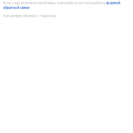
Если у вас возникли проблемы, пожалуйста, воспользуйтесь
формой
обратной связи
9181430958178598407
:
1786081424