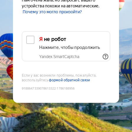
Нам очень жаль, но запросы с вашего
устройства похожи на автоматические.
Почему это могло произойти?
Я не робот
Нажмите, чтобы продолжить
Yandex SmartCaptcha
Если у вас возникли проблемы, пожалуйста,
воспользуйтесь
формой обратной связи
9188647339078613322
:
1786188956