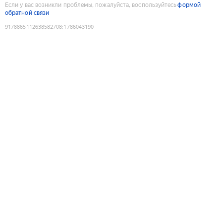
Если у вас возникли проблемы, пожалуйста, воспользуйтесь
формой
обратной связи
9178865112638582708
:
1786043190