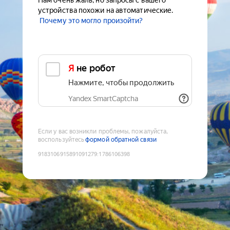
Нам очень жаль, но запросы с вашего
устройства похожи на автоматические.
Почему это могло произойти?
Я не робот
Нажмите, чтобы продолжить
Yandex SmartCaptcha
Если у вас возникли проблемы, пожалуйста,
воспользуйтесь
формой обратной связи
9183106915891091279
:
1786106398