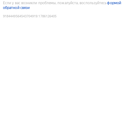
Если у вас возникли проблемы, пожалуйста, воспользуйтесь
формой
обратной связи
9184449564543704919
:
1786126405