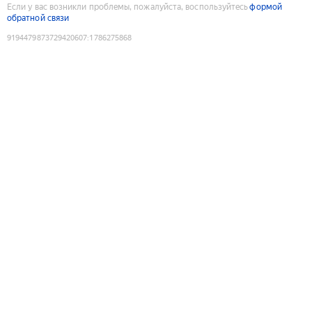
Если у вас возникли проблемы, пожалуйста, воспользуйтесь
формой
обратной связи
9194479873729420607
:
1786275868