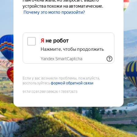
Нам очень жаль, но запросы с вашего
устройства похожи на автоматические.
Почему это могло произойти?
Я не робот
Нажмите, чтобы продолжить
Yandex SmartCaptcha
Если у вас возникли проблемы, пожалуйста,
воспользуйтесь
формой обратной связи
9174132812981389626
:
1785972673