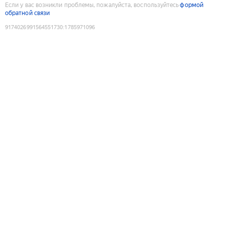
Если у вас возникли проблемы, пожалуйста, воспользуйтесь
формой
обратной связи
9174026991564551730
:
1785971096